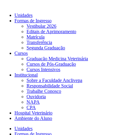
Ir
para
Unidades
o
Formas de Ingresso
conteúdo
Vestibular 2026
Editais de Aprimoramento
Matrícula
Transferência
Segunda Graduação
Cursos
Graduação Medicina Veterinária
Cursos de Pós-Graduação
Cursos Intensivos
Institucional
Sobre a Faculdade Anclivepa
Responsabilidade Social
Trabalhe Conosco
Ouvidoria
NAPA
CPA
Hospital Veterinário
Ambiente do Aluno
Unidades
Formas de Ingresso