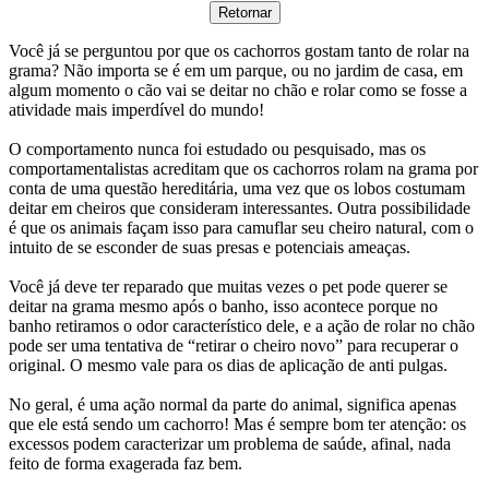
Retornar
Você já se perguntou por que os cachorros gostam tanto de rolar na
grama? Não importa se é em um parque, ou no jardim de casa, em
algum momento o cão vai se deitar no chão e rolar como se fosse a
atividade mais imperdível do mundo!
O comportamento nunca foi estudado ou pesquisado, mas os
comportamentalistas acreditam que os cachorros rolam na grama por
conta de uma questão hereditária, uma vez que os lobos costumam
deitar em cheiros que consideram interessantes. Outra possibilidade
é que os animais façam isso para camuflar seu cheiro natural, com o
intuito de se esconder de suas presas e potenciais ameaças.
Você já deve ter reparado que muitas vezes o pet pode querer se
deitar na grama mesmo após o banho, isso acontece porque no
banho retiramos o odor característico dele, e a ação de rolar no chão
pode ser uma tentativa de “retirar o cheiro novo” para recuperar o
original. O mesmo vale para os dias de aplicação de anti pulgas.
No geral, é uma ação normal da parte do animal, significa apenas
que ele está sendo um cachorro! Mas é sempre bom ter atenção: os
excessos podem caracterizar um problema de saúde, afinal, nada
feito de forma exagerada faz bem.