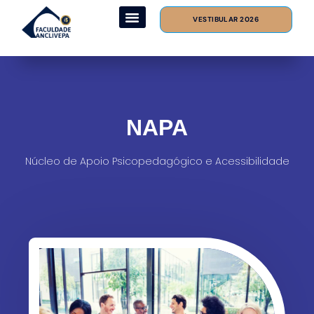
VESTIBULAR 2026
Formas de Ingresso
Hospital Veterinário
Ambiente do Aluno
NAPA
Núcleo de Apoio Psicopedagógico e Acessibilidade