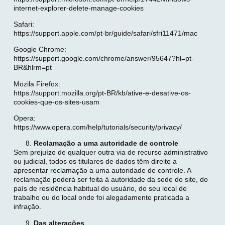
internet-explorer-delete-manage-cookies
Safari:
https://support.apple.com/pt-br/guide/safari/sfri11471/mac
Google Chrome:
https://support.google.com/chrome/answer/95647?hl=pt-
BR&hlrm=pt
Mozila Firefox:
https://support.mozilla.org/pt-BR/kb/ative-e-desative-os-
cookies-que-os-sites-usam
Opera:
https://www.opera.com/help/tutorials/security/privacy/
Reclamação a uma autoridade de controle
Sem prejuízo de qualquer outra via de recurso administrativo
ou judicial, todos os titulares de dados têm direito a
apresentar reclamação a uma autoridade de controle. A
reclamação poderá ser feita à autoridade da sede do site, do
país de residência habitual do usuário, do seu local de
trabalho ou do local onde foi alegadamente praticada a
infração.
Das alterações