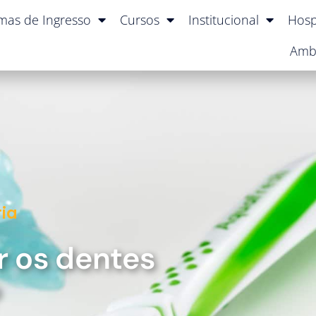
mas de Ingresso
Cursos
Institucional
Hosp
Amb
ia
r os dentes
?