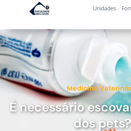
Unidades
For
Medicina Veterinár
É necessário escova
dos pets