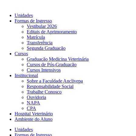
Ir
para
Unidades
o
Formas de Ingresso
conteúdo
Vestibular 2026
Editais de Aprimoramento
Matrícula
Transferência
Segunda Graduação
Cursos
Graduação Medicina Veterinária
Cursos de Pós-Graduação
Cursos Intensivos
Institucional
Sobre a Faculdade Anclivepa
Responsabilidade Social
Trabalhe Conosco
Ouvidoria
NAPA
CPA
Hospital Veterinário
Ambiente do Aluno
Unidades
Formas de Ingresso