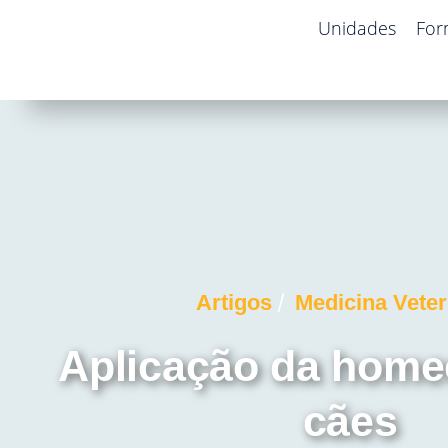
Unidades
For
/
Artigos
Medicina Veter
Aplicação da home
cães