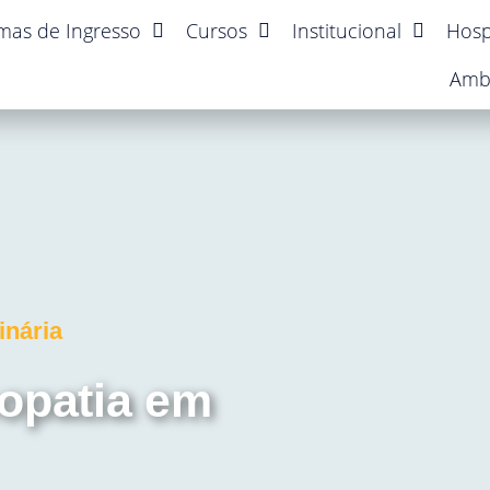
mas de Ingresso
Cursos
Institucional
Hosp
Amb
inária
opatia em