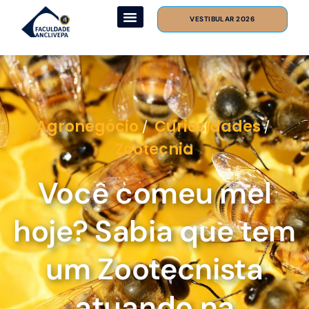
VESTIBULAR 2026
Agronegócio
Curiosidades
/
/
Zootecnia
Você comeu mel
hoje? Sabia que tem
um Zootecnista
atuando na