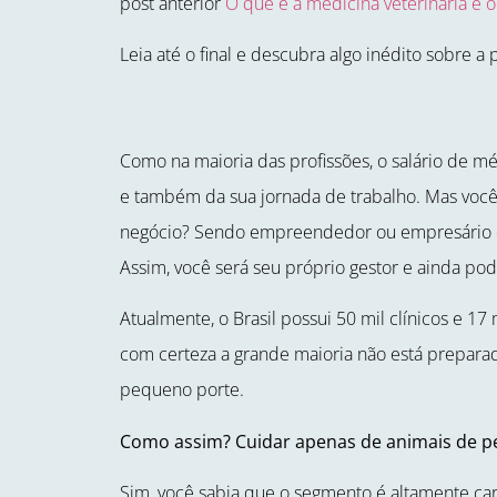
post anterior
O que é a medicina veterinária e o
Leia até o final e descubra algo inédito sobre a 
Como na maioria das profissões, o salário de mé
e também da sua jornada de trabalho. Mas você
negócio? Sendo empreendedor ou empresário de p
Assim, você será seu próprio gestor e ainda p
Atualmente, o Brasil possui 50 mil clínicos e 17 m
com certeza a grande maioria não está prepara
pequeno porte.
Como assim? Cuidar apenas de animais de p
Sim, você sabia que o segmento é altamente car