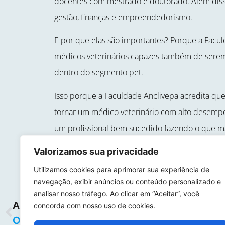
docentes com mestrado e doutorado. Além disso,
gestão, finanças e empreendedorismo.
E por que elas são importantes? Porque a Facu
médicos veterinários capazes também de ser
dentro do segmento pet.
Isso porque a Faculdade Anclivepa acredita que
tornar um médico veterinário com alto desemp
um profissional bem sucedido fazendo o que ma
Valorizamos sua privacidade
Utilizamos cookies para aprimorar sua experiência de
navegação, exibir anúncios ou conteúdo personalizado e
analisar nosso tráfego. Ao clicar em “Aceitar”, você
ANTERIOR
concorda com nosso uso de cookies.
O QUE FAZ O MÉDICO VETERINÁRIO