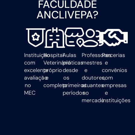
FACULDADE
ANCLIVEPA?
Instituição
Hospital
Aulas
Professores
Parcerias
com
Veterinário
práticas
mestres
e
excelente
próprio
desde
e
convênios
avaliação
e
os
doutores,
com
no
completo
primeiros
atuantes
empresas
MEC
períodos
no
e
mercado
instituições