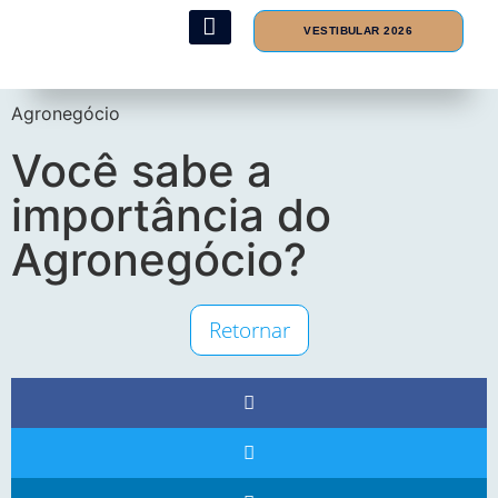
VESTIBULAR 2026
Formas de Ingresso
Hospital Veterinário
Ambiente do Aluno
Agronegócio
Você sabe a
importância do
Agronegócio?
Retornar