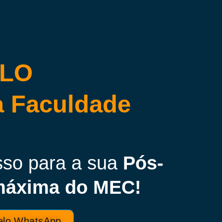
OLO
 Faculdade
sso para a sua
Pós-
máxima do MEC!
elo WhatsApp