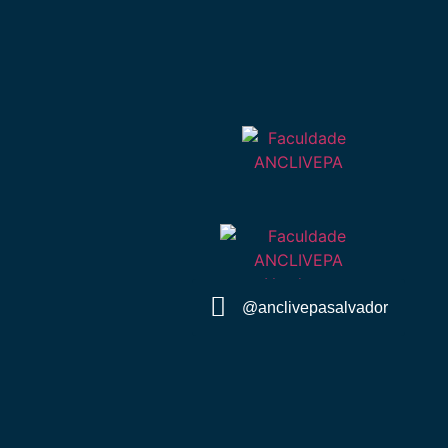
@anclivepasalvador