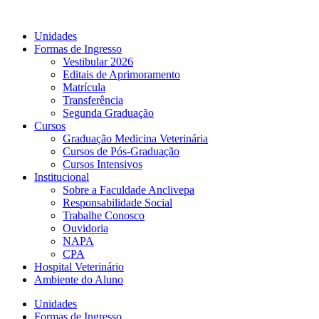
Ir
para
Unidades
o
Formas de Ingresso
conteúdo
Vestibular 2026
Editais de Aprimoramento
Matrícula
Transferência
Segunda Graduação
Cursos
Graduação Medicina Veterinária
Cursos de Pós-Graduação
Cursos Intensivos
Institucional
Sobre a Faculdade Anclivepa
Responsabilidade Social
Trabalhe Conosco
Ouvidoria
NAPA
CPA
Hospital Veterinário
Ambiente do Aluno
Unidades
Formas de Ingresso