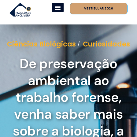
VESTIBULAR 2026
Ciências Biológicas
Curiosidades
/
De preservação
ambiental ao
trabalho forense,
venha saber mais
sobre a biologia, a